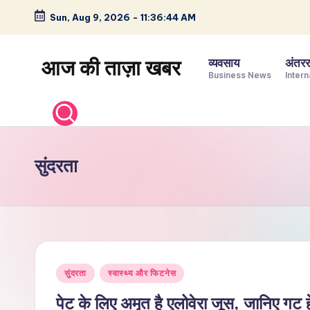
Sun, Aug 9, 2026
-
11:36:45 AM
Skip
to
आज की ताज़ा खबर
व्यवसाय
अंतररा
content
Business News
Intern
भारत
के
ताज़ा
समाचार
सुंदरता
–
राजनीति,
मनोरंजन,
खेल,
व्यापार
Posted
और
सुंदरता
स्वास्थ्य और फिटनेस
in
विश्व
पेट के लिए अमृत है एलोवेरा जूस, जानिए गट हे