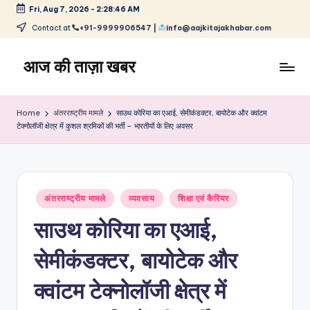
Fri, Aug 7, 2026
-
2:28:47 AM
Skip
Contact at
+91-9999906547 |
info@aajkitajakhabar.com
to
content
आज की ताज़ा खबर
भारत
के
Home
अंतरराष्ट्रीय मामले
साउथ कोरिया का एआई, सेमीकंडक्टर, बायोटेक और क्वांटम
ताज़ा
टेक्नोलॉजी क्षेत्र में कुशल श्रमिकों की भर्ती – भारतीयों के लिए अवसर
समाचार
–
राजनीति,
मनोरंजन,
Posted
अंतरराष्ट्रीय मामले
व्यवसाय
शिक्षा एवं कैरियर
खेल,
in
व्यापार
साउथ कोरिया का एआई,
और
विश्व
सेमीकंडक्टर, बायोटेक और
क्वांटम टेक्नोलॉजी क्षेत्र में