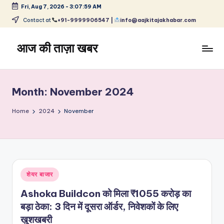
Fri, Aug 7, 2026
-
3:07:59 AM
Skip
Contact at
+91-9999906547 |
info@aajkitajakhabar.com
to
content
आज की ताज़ा खबर
भारत
के
ताज़ा
Month:
November 2024
समाचार
–
Home
2024
November
राजनीति,
मनोरंजन,
खेल,
व्यापार
और
Posted
शेयर बाजार
विश्व
in
Ashoka Buildcon को मिला ₹1055 करोड़ का
बड़ा ठेका: 3 दिन में दूसरा ऑर्डर, निवेशकों के लिए
खुशखबरी