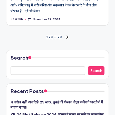
आगे? तमिलनाडु में भारी बारिश और चक्रवात फेंगल के खतरे के बीच लोग
परेशान हैं। दक्षिणी बंगाल…
Saurabh
November 27, 2024
Posted
by
Posts
1
2
3
…
20
NEXT
PAGE
pagination
Search
Search
Recent Posts
4 करोड़ नहीं, अब सिर्फ़ 23 लाख: डुबई की गोल्डन वीज़ा स्कीम ने भारतीयों में
मचाया बवाल!
YEIDA Plot Scheme 2024: नोएडा में सस्ता घर पाने का सपना होगा