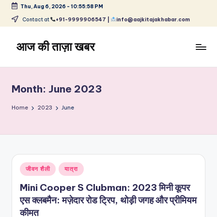
Thu, Aug 6, 2026
-
10:55:58 PM
Skip
Contact at
+91-9999906547 |
info@aajkitajakhabar.com
to
content
आज की ताज़ा खबर
भारत
के
ताज़ा
Month:
June 2023
समाचार
–
Home
2023
June
राजनीति,
मनोरंजन,
खेल,
व्यापार
और
Posted
जीवन शैली
यात्रा
विश्व
in
Mini Cooper S Clubman: 2023 मिनी कूपर
एस क्लबमैन: मज़ेदार रोड ट्रिप, थोड़ी जगह और प्रीमियम
कीमत