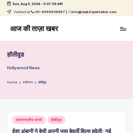
Sun, Aug 9, 2026
-
9:37:09 AM
Skip
Contact at
+91-9999906547 |
info@aajkitajakhabar.com
to
content
आज की ताज़ा खबर
भारत
के
ताज़ा
हॉलीवुड
समाचार
–
Hollywood News
राजनीति,
मनोरंजन,
Home
मनोरंजन
हॉलीवुड
खेल,
व्यापार
और
विश्व
Posted
अंतरराष्ट्रीय मामले
हॉलीवुड
in
ईशा अंबानी ने बेची अपनी भव्य बेवर्ली हिल्स हवेली: नई