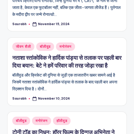
परिचय क्रिस्टियानो रोनाल्डो, जिन्हें दुनिया भर में \"CR7\" के नाम से जाना
जाता है, केवल एक फुटबॉलर नहीं, बल्कि एक जीता-जागता लीजेंड हैं। पुर्तगाल
के मदीरा द्वीप पर जन्मे रोनाल्डो…
Saurabh
November 15, 2024
Posted
by
Posted
जीवन शैली
बॉलीवुड
मनोरंजन
in
नताशा स्तांकोविक ने हार्दिक पांड्या से तलाक पर पहली बार
दिया बयान: बेटे ने हमें परिवार की तरह जोड़ा रखा है
बॉलीवुड और क्रिकेट की दुनिया से जुड़ी एक ताजातरीन खबर सामने आई है
जिसमें नताशा स्तांकोविक ने हार्दिक पांड्या से तलाक के बाद पहली बार अपना
रिएक्शन दिया है। दोनों…
Saurabh
November 10, 2024
Posted
by
Posted
बॉलीवुड
मनोरंजन
हॉलीवुड
in
टोनी टॉड का निधन: हॉरर फिल्म के दिग्गज अभिनेता ने