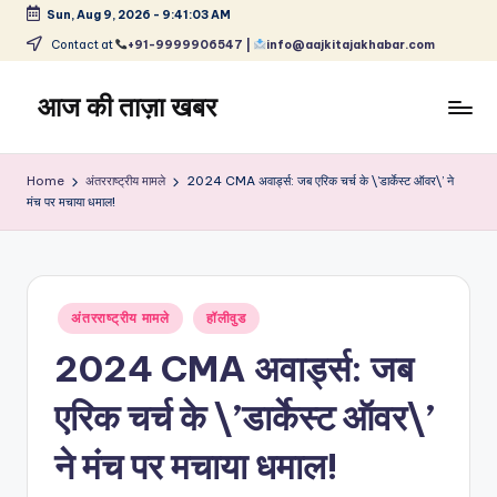
Sun, Aug 9, 2026
-
9:41:03 AM
Skip
Contact at
+91-9999906547 |
info@aajkitajakhabar.com
to
content
आज की ताज़ा खबर
भारत
के
Home
अंतरराष्ट्रीय मामले
2024 CMA अवार्ड्स: जब एरिक चर्च के \’डार्केस्ट ऑवर\’ ने
ताज़ा
मंच पर मचाया धमाल!
समाचार
–
राजनीति,
मनोरंजन,
Posted
अंतरराष्ट्रीय मामले
हॉलीवुड
खेल,
in
व्यापार
2024 CMA अवार्ड्स: जब
और
विश्व
एरिक चर्च के \’डार्केस्ट ऑवर\’
ने मंच पर मचाया धमाल!