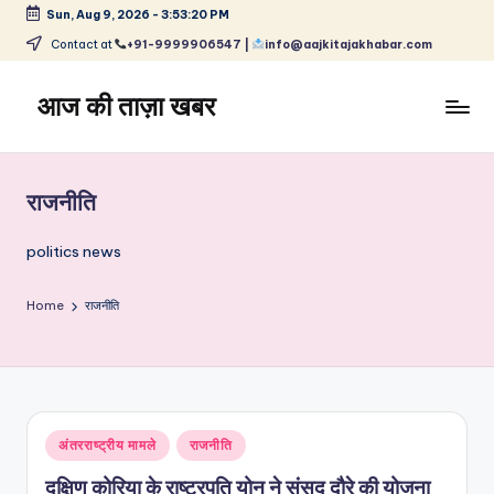
Sun, Aug 9, 2026
-
3:53:20 PM
Skip
Contact at
+91-9999906547 |
info@aajkitajakhabar.com
to
content
आज की ताज़ा खबर
भारत
के
ताज़ा
राजनीति
समाचार
–
politics news
राजनीति,
मनोरंजन,
Home
राजनीति
खेल,
व्यापार
और
विश्व
Posted
अंतरराष्ट्रीय मामले
राजनीति
in
दक्षिण कोरिया के राष्ट्रपति योन ने संसद दौरे की योजना