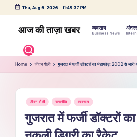
Thu, Aug 6, 2026
-
11:49:38 PM
Skip
to
आज की ताज़ा खबर
व्यवसाय
अंतररा
content
Business News
Intern
भारत
के
ताज़ा
Home
जीवन शैली
गुजरात में फर्जी डॉक्टरों का भंडाफोड़: 2002 से जारी 
समाचार
–
राजनीति,
मनोरंजन,
Posted
जीवन शैली
राजनीति
व्यवसाय
खेल,
in
व्यापार
गुजरात में फर्जी डॉक्टरों
और
विश्व
नकली डिग्री का रैकेट