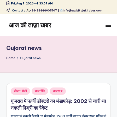
Fri, Aug 7, 2026
-
4:33:57 AM
Skip
Contact at
+91-9999906547 |
info@aajkitajakhabar.com
to
content
आज की ताज़ा खबर
भारत
के
ताज़ा
Gujarat news
समाचार
–
Home
Gujarat news
राजनीति,
मनोरंजन,
खेल,
व्यापार
और
Posted
जीवन शैली
राजनीति
व्यवसाय
विश्व
in
गुजरात में फर्जी डॉक्टरों का भंडाफोड़: 2002 से जारी था
नकली डिग्री का रैकेट
गुजरात में नकली डिग्री का भंडाफोड़: 1200 फर्जी डॉक्टर तैयार सूरत पुलिस ने