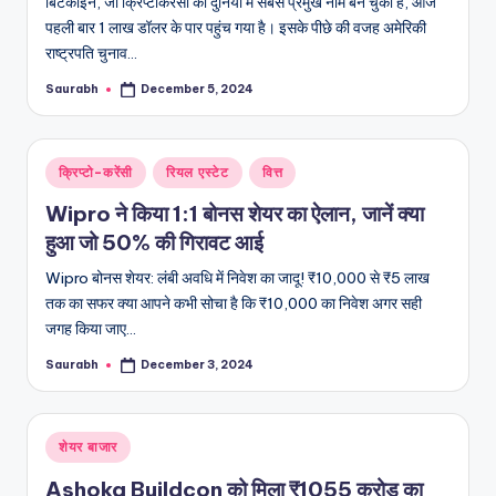
बिटकॉइन, जो क्रिप्टोकरेंसी की दुनिया में सबसे प्रमुख नाम बन चुका है, आज
पहली बार 1 लाख डॉलर के पार पहुंच गया है। इसके पीछे की वजह अमेरिकी
राष्ट्रपति चुनाव…
Saurabh
December 5, 2024
Posted
by
Posted
क्रिप्टो-करेंसी
रियल एस्टेट
वित्त
in
Wipro ने किया 1:1 बोनस शेयर का ऐलान, जानें क्या
हुआ जो 50% की गिरावट आई
Wipro बोनस शेयर: लंबी अवधि में निवेश का जादू! ₹10,000 से ₹5 लाख
तक का सफर क्या आपने कभी सोचा है कि ₹10,000 का निवेश अगर सही
जगह किया जाए…
Saurabh
December 3, 2024
Posted
by
Posted
शेयर बाजार
in
Ashoka Buildcon को मिला ₹1055 करोड़ का