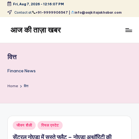
Fri, Aug 7, 2026
-
12:16:07 PM
Skip
Contact at
+91-9999906547 |
info@aajkitajakhabar.com
to
content
आज की ताज़ा खबर
भारत
के
ताज़ा
वित्त
समाचार
–
Finance News
राजनीति,
मनोरंजन,
Home
वित्त
खेल,
व्यापार
और
विश्व
Posted
जीवन शैली
रियल एस्टेट
in
सेंट्रल नोएडा में सस्ते फ्लैट – नोएडा अथॉरिटी की