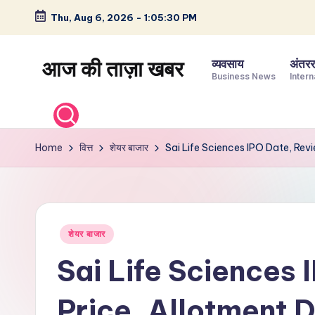
Thu, Aug 6, 2026
-
1:05:31 PM
Skip
to
आज की ताज़ा खबर
व्यवसाय
अंतररा
content
Business News
Intern
भारत
के
ताज़ा
Home
वित्त
शेयर बाजार
Sai Life Sciences IPO Date, Revi
समाचार
–
राजनीति,
मनोरंजन,
Posted
शेयर बाजार
खेल,
in
व्यापार
Sai Life Sciences 
और
विश्व
Price, Allotment D