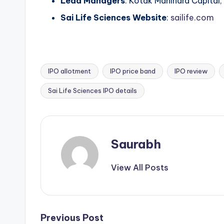
Lead Managers
: Kotak Mahindra Capital, 
Sai Life Sciences Website
:
sailife.com
IPO allotment
IPO price band
IPO review
Tags:
Sai Life Sciences IPO details
Saurabh
View All Posts
Post
Previous Post