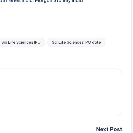
Jefferies India, Morgan Stanley India
Sai Life Sciences IPO
Sai Life Sciences IPO date
Next Post