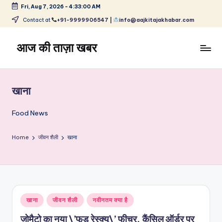
Fri, Aug 7, 2026
-
4:33:00 AM
Skip
Contact at
+91-9999906547 |
info@aajkitajakhabar.com
to
content
आज की ताज़ा खबर
भारत
के
ताज़ा
खाना
समाचार
–
Food News
राजनीति,
मनोरंजन,
Home
जीवन शैली
खाना
खेल,
व्यापार
और
विश्व
Posted
खाना
जीवन शैली
नवीनतम क्या है
in
जोमैटो का नया \’फूड रेस्क्यू\’ फीचर, कैंसिल ऑर्डर पर