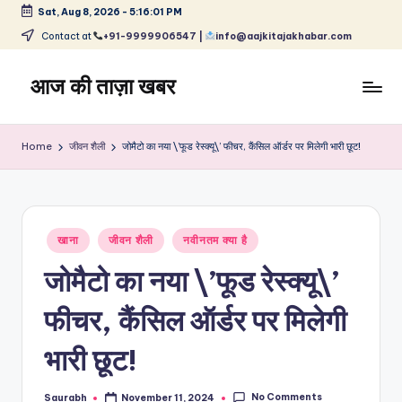
Sat, Aug 8, 2026
-
5:16:01 PM
Skip
Contact at
+91-9999906547 |
info@aajkitajakhabar.com
to
content
आज की ताज़ा खबर
भारत
के
Home
जीवन शैली
जोमैटो का नया \’फूड रेस्क्यू\’ फीचर, कैंसिल ऑर्डर पर मिलेगी भारी छूट!
ताज़ा
समाचार
–
राजनीति,
Posted
मनोरंजन,
खाना
जीवन शैली
नवीनतम क्या है
in
खेल,
जोमैटो का नया \’फूड रेस्क्यू\’
व्यापार
और
फीचर, कैंसिल ऑर्डर पर मिलेगी
विश्व
भारी छूट!
No Comments
Saurabh
November 11, 2024
Posted