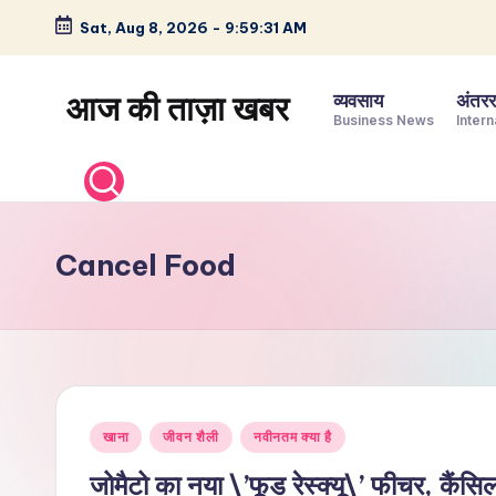
Sat, Aug 8, 2026
-
9:59:32 AM
Skip
to
आज की ताज़ा खबर
व्यवसाय
अंतररा
content
Business News
Intern
भारत
के
ताज़ा
समाचार
Cancel Food
–
राजनीति,
मनोरंजन,
खेल,
व्यापार
Posted
और
खाना
जीवन शैली
नवीनतम क्या है
in
विश्व
जोमैटो का नया \’फूड रेस्क्यू\’ फीचर, कैंसि