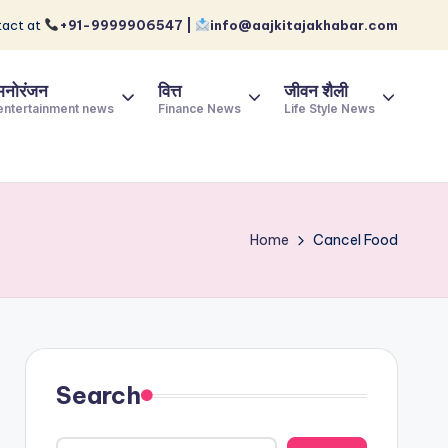
act at
+91-9999906547 |
info@aajkitajakhabar.com
मनोरंजन
वित्त
जीवन शैली
entertainment news
Finance News
Life Style News
Home
Cancel Food
Search