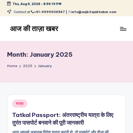
Thu, Aug 6, 2026
-
8:59:20 PM
Skip
Contact at
+91-9999906547 |
info@aajkitajakhabar.com
to
content
आज की ताज़ा खबर
भारत
के
ताज़ा
Month:
January 2025
समाचार
–
Home
2025
January
राजनीति,
मनोरंजन,
खेल,
व्यापार
और
Posted
यात्रा
विश्व
in
Tatkal Passport: अंतरराष्ट्रीय यात्रा के लिए
तुरंत पासपोर्ट बनवाने की पूरी जानकारी
अगर आपको अचानक विदेश यात्रा करनी हो, तो पासपोर्ट और वीज़ा की