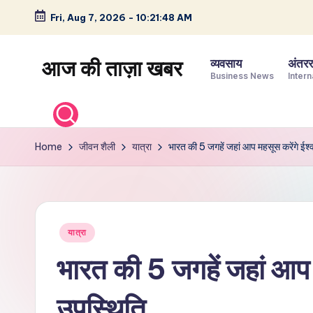
Fri, Aug 7, 2026
-
10:21:49 AM
Skip
to
आज की ताज़ा खबर
व्यवसाय
अंतररा
content
Business News
Intern
भारत
के
ताज़ा
Home
जीवन शैली
यात्रा
भारत की 5 जगहें जहां आप महसूस करेंगे ईश्
समाचार
–
राजनीति,
मनोरंजन,
Posted
यात्रा
खेल,
in
व्यापार
भारत की 5 जगहें जहां आप 
और
विश्व
उपस्थिति