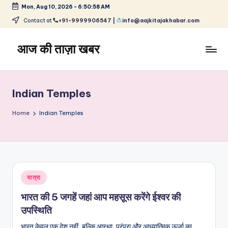
Mon, Aug 10, 2026
-
6:50:58 AM
Skip
Contact at
+91-9999906547 |
info@aajkitajakhabar.com
to
content
आज की ताज़ा खबर
भारत
के
ताज़ा
Indian Temples
समाचार
–
Home
Indian Temples
राजनीति,
मनोरंजन,
खेल,
व्यापार
और
Posted
यात्रा
विश्व
in
भारत की 5 जगहें जहां आप महसूस करेंगे ईश्वर की
उपस्थिति
भारत केवल एक देश नहीं, बल्कि आस्था, परंपरा और आध्यात्मिक ऊर्जा का