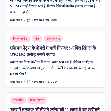
नई दिल्ली: भारतीय शेयर बाजार में अडानी समूह के स्टॉक्स में आज (21 नवम्बर
2024) तगड़ी गिरावट आई है, जिससे निवेशकों के बीच हड़कंप मच गया है।
अडानी समूह की…
Saurabh
November 21, 2024
Posted
by
Posted
रियल एस्टेट
वित्त
शेयर बाजार
in
एशियन पेंट्स के शेयरों में भारी गिरावट: अमित सिंगल के
21000 करोड़ रुपये स्वाहा
व्यापार और निवेश के क्षेत्र में उतार-चढ़ाव आम बात है, लेकिन एक दिन में
21,000 करोड़ रुपये का नुकसान होना किसी भी व्यवसायी के लिए एक बड़ा
झटका होता है।…
Saurabh
November 16, 2024
Posted
by
Posted
राजनीति
रियल एस्टेट
in
शहर में हड़कंप! डीडीए ने लॉन्च की 11 लाख में घर खरीदने