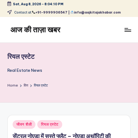
Sat, Aug 8, 2026
-
8:04:10 PM
Skip
Contact at
+91-9999906547 |
info@aajkitajakhabar.com
to
content
आज की ताज़ा खबर
भारत
के
ताज़ा
रियल एस्टेट
समाचार
–
Real Estate News
राजनीति,
मनोरंजन,
Home
वित्त
रियल एस्टेट
खेल,
व्यापार
और
विश्व
Posted
जीवन शैली
रियल एस्टेट
in
सेंट्रल नोएडा में सस्ते फ्लैट – नोएडा अथॉरिटी की