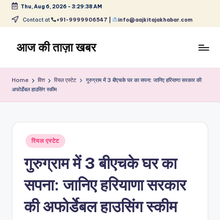
Thu, Aug 6, 2026
-
3:29:38 AM
Skip
Contact at
+91-9999906547 |
info@aajkitajakhabar.com
to
content
आज की ताज़ा खबर
भारत
के
Home
वित्त
रियल एस्टेट
गुरुग्राम में 3 बीएचके घर का सपना: जानिए हरियाणा सरकार की
ताज़ा
अफोर्डेबल हाउसिंग स्‍कीम
समाचार
–
राजनीति,
मनोरंजन,
Posted
रियल एस्टेट
खेल,
in
व्यापार
गुरुग्राम में 3 बीएचके घर का
और
विश्व
सपना: जानिए हरियाणा सरकार
की अफोर्डेबल हाउसिंग स्‍कीम