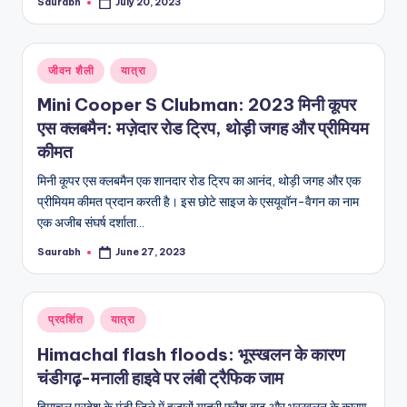
Saurabh
July 20, 2023
Posted
by
Posted
जीवन शैली
यात्रा
in
Mini Cooper S Clubman: 2023 मिनी कूपर
एस क्लबमैन: मज़ेदार रोड ट्रिप, थोड़ी जगह और प्रीमियम
कीमत
मिनी कूपर एस क्लबमैन एक शानदार रोड ट्रिप का आनंद, थोड़ी जगह और एक
प्रीमियम कीमत प्रदान करती है। इस छोटे साइज के एसयूवॉन-वैगन का नाम
एक अजीब संघर्ष दर्शाता…
Saurabh
June 27, 2023
Posted
by
Posted
प्रदर्शित
यात्रा
in
Himachal flash floods: भूस्खलन के कारण
चंडीगढ़-मनाली हाइवे पर लंबी ट्रैफिक जाम
हिमाचल प्रदेश के मंडी जिले में हजारों यात्री फ्लैश बाढ़ और भूस्खलन के कारण