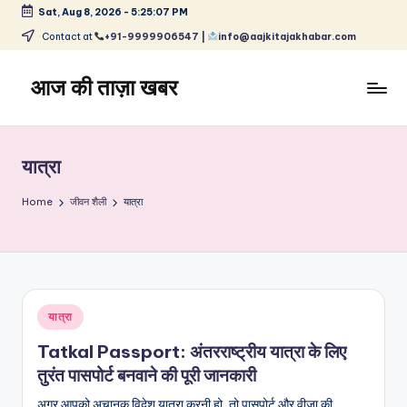
Sat, Aug 8, 2026
-
5:25:07 PM
Skip
Contact at
+91-9999906547 |
info@aajkitajakhabar.com
to
content
आज की ताज़ा खबर
भारत
के
ताज़ा
यात्रा
समाचार
–
Home
जीवन शैली
यात्रा
राजनीति,
मनोरंजन,
खेल,
व्यापार
और
Posted
यात्रा
विश्व
in
Tatkal Passport: अंतरराष्ट्रीय यात्रा के लिए
तुरंत पासपोर्ट बनवाने की पूरी जानकारी
अगर आपको अचानक विदेश यात्रा करनी हो, तो पासपोर्ट और वीज़ा की