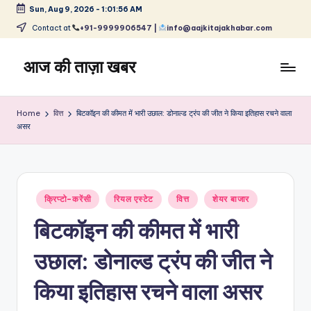
Sun, Aug 9, 2026
-
1:01:56 AM
Skip
Contact at
+91-9999906547 |
info@aajkitajakhabar.com
to
content
आज की ताज़ा खबर
भारत
के
Home
वित्त
बिटकॉइन की कीमत में भारी उछाल: डोनाल्ड ट्रंप की जीत ने किया इतिहास रचने वाला
ताज़ा
असर
समाचार
–
राजनीति,
मनोरंजन,
Posted
क्रिप्टो-करेंसी
रियल एस्टेट
वित्त
शेयर बाजार
खेल,
in
व्यापार
बिटकॉइन की कीमत में भारी
और
विश्व
उछाल: डोनाल्ड ट्रंप की जीत ने
किया इतिहास रचने वाला असर