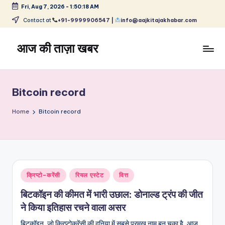
Fri, Aug 7, 2026
-
1:50:18 AM
Skip
Contact at
+91-9999906547 |
info@aajkitajakhabar.com
to
content
आज की ताज़ा खबर
भारत
के
ताज़ा
Bitcoin record
समाचार
–
Home
Bitcoin record
राजनीति,
मनोरंजन,
खेल,
व्यापार
और
Posted
क्रिप्टो-करेंसी
रियल एस्टेट
वित्त
विश्व
in
बिटकॉइन की कीमत में भारी उछाल: डोनाल्ड ट्रंप की जीत
ने किया इतिहास रचने वाला असर
बिटकॉइन, जो क्रिप्टोकरेंसी की दुनिया में सबसे प्रमुख नाम बन चुका है, आज