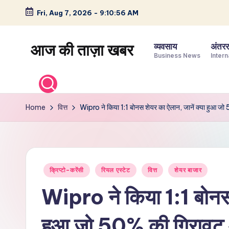
Fri, Aug 7, 2026
-
9:10:56 AM
Skip
to
आज की ताज़ा खबर
व्यवसाय
अंतररा
content
Business News
Intern
भारत
के
ताज़ा
Home
वित्त
Wipro ने किया 1:1 बोनस शेयर का ऐलान, जानें क्या हुआ 
समाचार
–
राजनीति,
मनोरंजन,
Posted
क्रिप्टो-करेंसी
रियल एस्टेट
वित्त
शेयर बाजार
खेल,
in
व्यापार
Wipro ने किया 1:1 बोनस 
और
विश्व
हुआ जो 50% की गिरावट