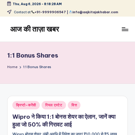
Thu, Aug 6, 2026
-
8:18:28 AM
Skip
Contact at
+91-9999906547 |
info@aajkitajakhabar.com
to
content
आज की ताज़ा खबर
भारत
के
ताज़ा
1:1 Bonus Shares
समाचार
–
Home
1:1 Bonus Shares
राजनीति,
मनोरंजन,
खेल,
व्यापार
और
Posted
क्रिप्टो-करेंसी
रियल एस्टेट
वित्त
विश्व
in
Wipro ने किया 1:1 बोनस शेयर का ऐलान, जानें क्या
हुआ जो 50% की गिरावट आई
Wipro बोनस शेयर: लंबी अवधि में निवेश का जादू! ₹10,000 से ₹5 लाख