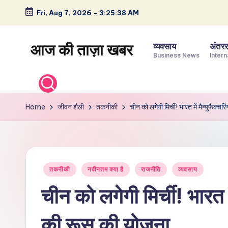
Fri, Aug 7, 2026
-
3:25:39 AM
Skip
to
आज की ताज़ा खबर
व्यवसाय
अंतररा
content
Business News
Intern
भारत
के
ताज़ा
Home
जीवन शैली
तकनीकी
चीन को लगेगी मिर्ची! भारत में मैन्‍युफैक्‍च
समाचार
–
राजनीति,
मनोरंजन,
Posted
तकनीकी
नवीनतम क्या है
राजनीति
व्यवसाय
खेल,
in
व्यापार
चीन को लगेगी मिर्ची! भारत में
और
विश्व
की रूस की योजना