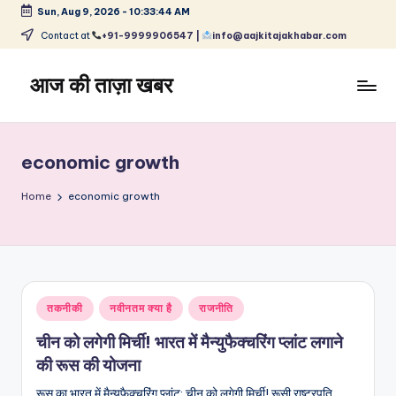
Sun, Aug 9, 2026
-
10:33:44 AM
Skip
Contact at
+91-9999906547 |
info@aajkitajakhabar.com
to
content
आज की ताज़ा खबर
भारत
के
ताज़ा
economic growth
समाचार
–
Home
economic growth
राजनीति,
मनोरंजन,
खेल,
व्यापार
और
Posted
तकनीकी
नवीनतम क्या है
राजनीति
विश्व
in
चीन को लगेगी मिर्ची! भारत में मैन्‍युफैक्‍चरिंग प्लांट लगाने
की रूस की योजना
रूस का भारत में मैन्‍युफैक्‍चरिंग प्लांट: चीन को लगेगी मिर्ची! रूसी राष्ट्रपति