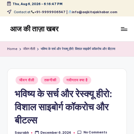
Thu, Aug 6, 2026
-
6:16:47 PM
Skip
Contact at
+91-9999906547 |
info@aajkitajakhabar.com
to
content
आज की ताज़ा खबर
भारत
के
Home
जीवन शैली
भविष्य के सर्च और रेस्क्यू हीरो: विशाल साइबोर्ग कॉकरोच और बीटल्स
ताज़ा
समाचार
–
राजनीति,
Posted
मनोरंजन,
जीवन शैली
तकनीकी
नवीनतम क्या है
in
खेल,
भविष्य के सर्च और रेस्क्यू हीरो:
व्यापार
और
विशाल साइबोर्ग कॉकरोच और
विश्व
बीटल्स
No Comments
Saurabh
December 6, 2024
Posted