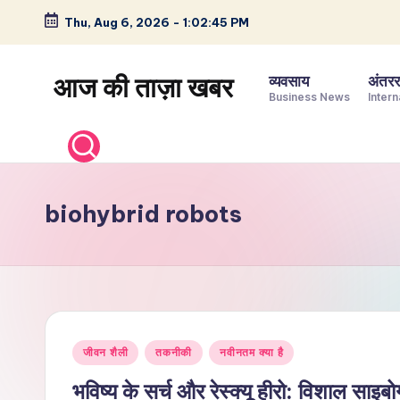
Thu, Aug 6, 2026
-
1:02:45 PM
Skip
to
आज की ताज़ा खबर
व्यवसाय
अंतररा
content
Business News
Intern
भारत
के
ताज़ा
समाचार
biohybrid robots
–
राजनीति,
मनोरंजन,
खेल,
व्यापार
Posted
और
जीवन शैली
तकनीकी
नवीनतम क्या है
in
विश्व
भविष्य के सर्च और रेस्क्यू हीरो: विशाल साइ