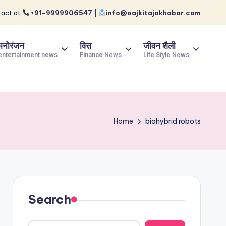
act at
+91-9999906547 |
info@aajkitajakhabar.com
मनोरंजन
वित्त
जीवन शैली
entertainment news
Finance News
Life Style News
Home
biohybrid robots
Search