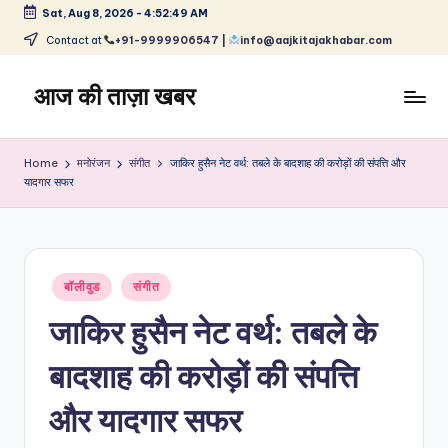
Sat, Aug 8, 2026
-
4:52:49 AM
Skip
Contact at
+91-9999906547 |
info@aajkitajakhabar.com
to
content
आज की ताज़ा खबर
भारत
के
Home
मनोरंजन
संगीत
जाकिर हुसैन नेट वर्थ: तबले के बादशाह की करोड़ों की संपत्ति और
ताज़ा
यादगार सफर
समाचार
–
राजनीति,
मनोरंजन,
Posted
बॉलीवुड
संगीत
खेल,
in
व्यापार
जाकिर हुसैन नेट वर्थ: तबले के
और
विश्व
बादशाह की करोड़ों की संपत्ति
और यादगार सफर