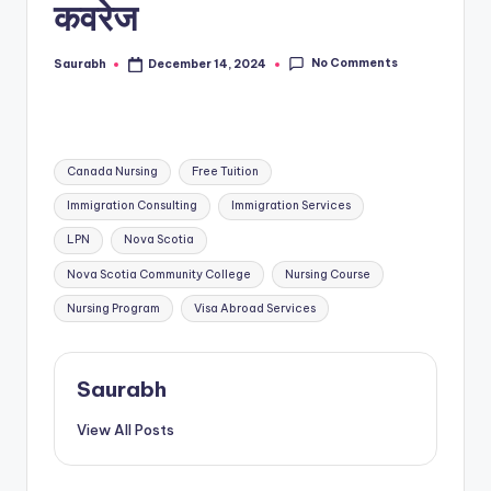
कवरेज
No Comments
Saurabh
December 14, 2024
Posted
by
Tags:
Canada Nursing
Free Tuition
Immigration Consulting
Immigration Services
LPN
Nova Scotia
Nova Scotia Community College
Nursing Course
Nursing Program
Visa Abroad Services
Saurabh
View All Posts