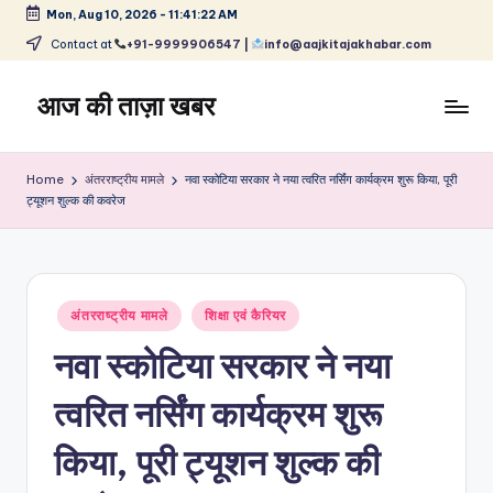
Mon, Aug 10, 2026
-
11:41:22 AM
Skip
Contact at
+91-9999906547 |
info@aajkitajakhabar.com
to
content
आज की ताज़ा खबर
भारत
के
Home
अंतरराष्ट्रीय मामले
नवा स्कोटिया सरकार ने नया त्वरित नर्सिंग कार्यक्रम शुरू किया, पूरी
ताज़ा
ट्यूशन शुल्क की कवरेज
समाचार
–
राजनीति,
मनोरंजन,
Posted
अंतरराष्ट्रीय मामले
शिक्षा एवं कैरियर
खेल,
in
व्यापार
नवा स्कोटिया सरकार ने नया
और
विश्व
त्वरित नर्सिंग कार्यक्रम शुरू
किया, पूरी ट्यूशन शुल्क की