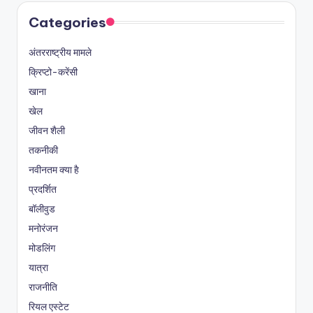
Categories
अंतरराष्ट्रीय मामले
क्रिप्टो-करेंसी
खाना
खेल
जीवन शैली
तकनीकी
नवीनतम क्या है
प्रदर्शित
बॉलीवुड
मनोरंजन
मोडलिंग
यात्रा
राजनीति
रियल एस्टेट