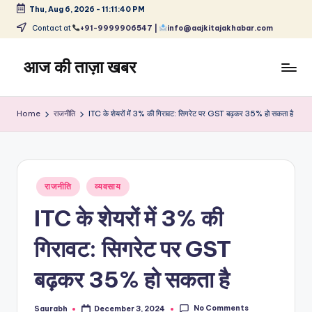
Thu, Aug 6, 2026
-
11:11:40 PM
Skip
Contact at
+91-9999906547 |
info@aajkitajakhabar.com
to
content
आज की ताज़ा खबर
भारत
के
Home
राजनीति
ITC के शेयरों में 3% की गिरावट: सिगरेट पर GST बढ़कर 35% हो सकता है
ताज़ा
समाचार
–
राजनीति,
Posted
मनोरंजन,
राजनीति
व्यवसाय
in
खेल,
ITC के शेयरों में 3% की
व्यापार
और
गिरावट: सिगरेट पर GST
विश्व
बढ़कर 35% हो सकता है
No Comments
Saurabh
December 3, 2024
Posted