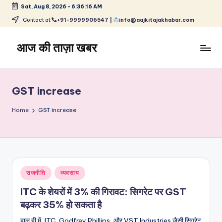
Sat, Aug 8, 2026
-
6:36:16 AM
Skip
Contact at
+91-9999906547 |
info@aajkitajakhabar.com
to
content
आज की ताज़ा खबर
भारत
के
ताज़ा
GST increase
समाचार
–
Home
GST increase
राजनीति,
मनोरंजन,
खेल,
व्यापार
और
Posted
राजनीति
व्यवसाय
विश्व
in
ITC के शेयरों में 3% की गिरावट: सिगरेट पर GST
बढ़कर 35% हो सकता है
हाल ही में, ITC, Godfrey Phillips, और VST Industries जैसी सिगरेट