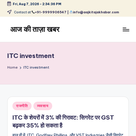
Fri, Aug 7, 2026
-
2:34:36 PM
Skip
Contact at
+91-9999906547 |
info@aajkitajakhabar.com
to
content
आज की ताज़ा खबर
भारत
के
ताज़ा
ITC investment
समाचार
–
Home
ITC investment
राजनीति,
मनोरंजन,
खेल,
व्यापार
और
Posted
राजनीति
व्यवसाय
विश्व
in
ITC के शेयरों में 3% की गिरावट: सिगरेट पर GST
बढ़कर 35% हो सकता है
हाल ही में, ITC, Godfrey Phillips, और VST Industries जैसी सिगरेट