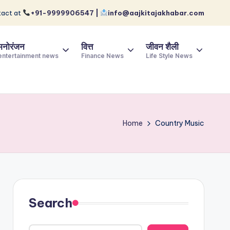
act at
+91-9999906547 |
info@aajkitajakhabar.com
मनोरंजन
वित्त
जीवन शैली
entertainment news
Finance News
Life Style News
Home
Country Music
Search