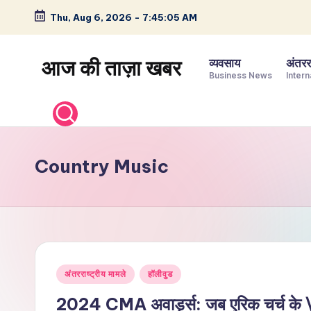
Thu, Aug 6, 2026
-
7:45:06 AM
Skip
to
आज की ताज़ा खबर
व्यवसाय
अंतररा
content
Business News
Intern
भारत
के
ताज़ा
समाचार
Country Music
–
राजनीति,
मनोरंजन,
खेल,
व्यापार
Posted
और
अंतरराष्ट्रीय मामले
हॉलीवुड
in
विश्व
2024 CMA अवार्ड्स: जब एरिक चर्च के \’ड