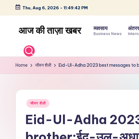
Thu, Aug 6, 2026
-
11:49:43 PM
Skip
to
आज की ताज़ा खबर
व्यवसाय
अंतररा
content
Business News
Intern
भारत
के
ताज़ा
Home
जीवन शैली
Eid-Ul-Adha 2023 best messages to broth
समाचार
–
राजनीति,
मनोरंजन,
Posted
जीवन शैली
खेल,
in
व्यापार
Eid-Ul-Adha 2023
और
विश्व
brother:ईद-उल-अधा 2