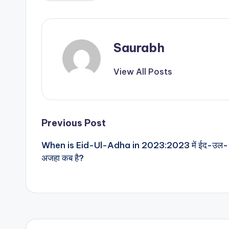
Saurabh
View All Posts
Post
Previous Post
When is Eid-Ul-Adha in 2023:2023 में ईद-उल-
navigation
अजहा कब है?