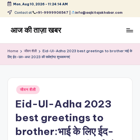
Mon, Aug 10, 2026
-
11:24:14 AM
Skip
Contact at
+91-9999906547 |
info@aajkitajakhabar.com
to
content
आज की ताज़ा खबर
भारत
के
Home
जीवन शैली
Eid-Ul-Adha 2023 best greetings to brother:भाई के
ताज़ा
लिए ईद-उल-अधा 2023 की सर्वश्रेष्ठ शुभकामनाएं
समाचार
–
राजनीति,
मनोरंजन,
Posted
जीवन शैली
खेल,
in
व्यापार
Eid-Ul-Adha 2023
और
विश्व
best greetings to
brother:भाई के लिए ईद-