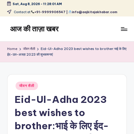
Sat, Aug 8, 2026
-
11:28:01 AM
Skip
Contact at
+91-9999906547 |
info@aajkitajakhabar.com
to
content
आज की ताज़ा खबर
भारत
के
Home
जीवन शैली
Eid-Ul-Adha 2023 best wishes to brother:भाई के लिए
ताज़ा
ईद-उल-अजहा 2023 की शुभकामनाएं
समाचार
–
राजनीति,
मनोरंजन,
Posted
जीवन शैली
खेल,
in
व्यापार
Eid-Ul-Adha 2023
और
विश्व
best wishes to
brother:भाई के लिए ईद-