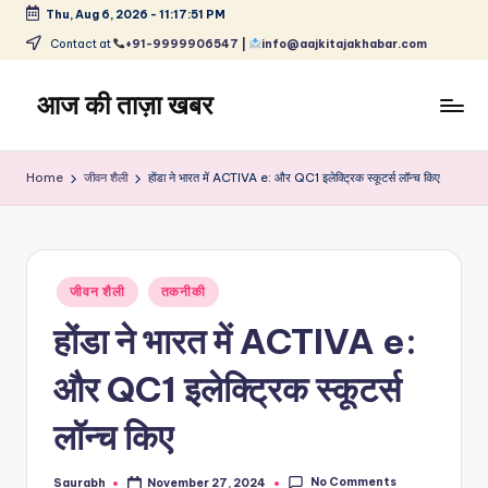
Thu, Aug 6, 2026
-
11:17:52 PM
Skip
Contact at
+91-9999906547 |
info@aajkitajakhabar.com
to
content
आज की ताज़ा खबर
भारत
के
Home
जीवन शैली
होंडा ने भारत में ACTIVA e: और QC1 इलेक्ट्रिक स्कूटर्स लॉन्च किए
ताज़ा
समाचार
–
राजनीति,
Posted
मनोरंजन,
जीवन शैली
तकनीकी
in
खेल,
होंडा ने भारत में ACTIVA e:
व्यापार
और
और QC1 इलेक्ट्रिक स्कूटर्स
विश्व
लॉन्च किए
No Comments
Saurabh
November 27, 2024
Posted