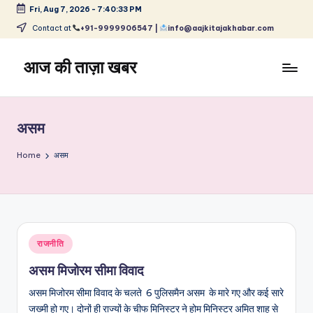
Fri, Aug 7, 2026
-
7:40:33 PM
Skip
Contact at
+91-9999906547 |
info@aajkitajakhabar.com
to
content
आज की ताज़ा खबर
भारत
के
ताज़ा
असम
समाचार
–
Home
असम
राजनीति,
मनोरंजन,
खेल,
व्यापार
और
Posted
राजनीति
विश्व
in
असम मिजोरम सीमा विवाद
असम मिजोरम सीमा विवाद के चलते 6 पुलिसमैन असम के मारे गए और कई सारे
जख्मी हो गए। दोनों ही राज्यों के चीफ मिनिस्टर ने होम मिनिस्टर अमित शाह से