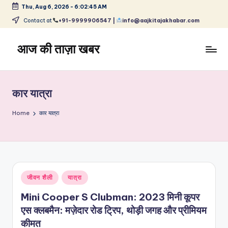
Thu, Aug 6, 2026
-
6:02:45 AM
Skip
Contact at
+91-9999906547 |
info@aajkitajakhabar.com
to
content
आज की ताज़ा खबर
भारत
के
ताज़ा
कार यात्रा
समाचार
–
Home
कार यात्रा
राजनीति,
मनोरंजन,
खेल,
व्यापार
और
Posted
जीवन शैली
यात्रा
विश्व
in
Mini Cooper S Clubman: 2023 मिनी कूपर
एस क्लबमैन: मज़ेदार रोड ट्रिप, थोड़ी जगह और प्रीमियम
कीमत