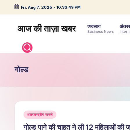
Fri, Aug 7, 2026
-
10:33:50 PM
Skip
to
आज की ताज़ा खबर
व्यवसाय
अंतररा
content
Business News
Intern
भारत
के
ताज़ा
समाचार
गोल्ड
–
राजनीति,
मनोरंजन,
खेल,
व्यापार
Posted
और
अंतरराष्ट्रीय मामले
in
विश्व
गोल्ड पाने की चाहत ने ली 12 महिलाओं की जा