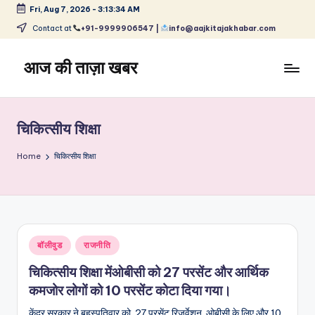
Fri, Aug 7, 2026
-
3:13:34 AM
Skip
Contact at
+91-9999906547 |
info@aajkitajakhabar.com
to
content
आज की ताज़ा खबर
भारत
के
ताज़ा
चिकित्सीय शिक्षा
समाचार
–
Home
चिकित्सीय शिक्षा
राजनीति,
मनोरंजन,
खेल,
व्यापार
और
Posted
बॉलीवुड
राजनीति
विश्व
in
चिकित्सीय शिक्षा मेंओबीसी को 27 परसेंट और आर्थिक
कमजोर लोगों को 10 परसेंट कोटा दिया गया।
केंद्र सरकार ने बृहस्पतिवार को 27 परसेंट रिजर्वेशन ओबीसी के लिए और 10