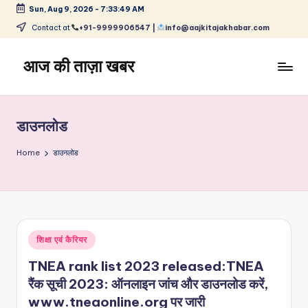
Sun, Aug 9, 2026
-
7:33:50 AM
Skip
Contact at
+91-9999906547 |
info@aajkitajakhabar.com
to
content
आज की ताज़ा खबर
भारत
के
ताज़ा
डाउनलोड
समाचार
–
Home
डाउनलोड
राजनीति,
मनोरंजन,
खेल,
व्यापार
और
Posted
शिक्षा एवं कैरियर
विश्व
in
TNEA rank list 2023 released:TNEA
रैंक सूची 2023: ऑनलाइन जांच और डाउनलोड करें,
www.tneaonline.org पर जारी