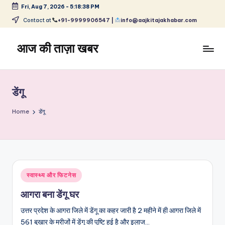
Fri, Aug 7, 2026
-
5:18:38 PM
Skip
Contact at
+91-9999906547 |
info@aajkitajakhabar.com
to
content
आज की ताज़ा खबर
भारत
के
ताज़ा
डेंगू
समाचार
–
Home
डेंगू
राजनीति,
मनोरंजन,
खेल,
व्यापार
और
Posted
स्वास्थ्य और फिटनेस
विश्व
in
आगरा बना डेंगू घर
उत्तर प्रदेश के आगरा जिले में डेंगू का कहर जारी है 2 महीने में ही आगरा जिले में
561 बुखार के मरीजों में डेंगू की पुष्टि हुई है और इलाज…