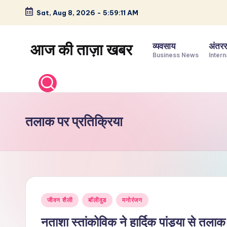
Sat, Aug 8, 2026
-
5:59:12 AM
Skip
to
आज की ताज़ा खबर
व्यवसाय
अंतररा
content
Business News
Intern
भारत
के
ताज़ा
समाचार
तलाक पर प्रतिक्रिया
–
राजनीति,
मनोरंजन,
खेल,
व्यापार
Posted
और
जीवन शैली
बॉलीवुड
मनोरंजन
in
विश्व
नताशा स्तांकोविक ने हार्दिक पांड्या से तलाक