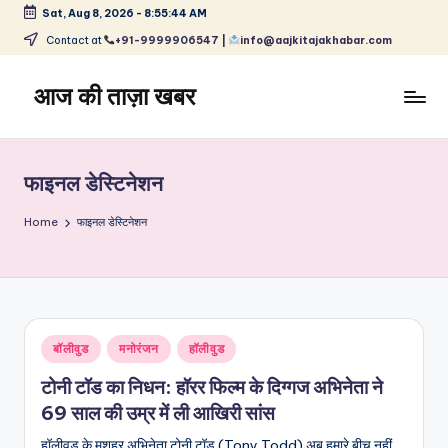
Sat, Aug 8, 2026
-
8:55:44 AM
Skip
Contact at
+91-9999906547 |
info@aajkitajakhabar.com
to
content
आज की ताज़ा खबर
भारत
के
ताज़ा
फाइनल डेस्टिनेशन
समाचार
–
Home
फाइनल डेस्टिनेशन
राजनीति,
मनोरंजन,
खेल,
व्यापार
और
Posted
बॉलीवुड
मनोरंजन
हॉलीवुड
विश्व
in
टोनी टॉड का निधन: हॉरर फिल्म के दिग्गज अभिनेता ने
69 साल की उम्र में ली आखिरी सांस
हॉलीवुड के मशहूर अभिनेता टोनी टॉड (Tony Todd) अब हमारे बीच नहीं