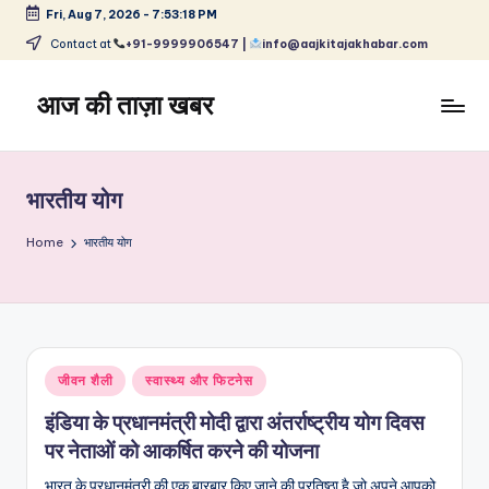
Fri, Aug 7, 2026
-
7:53:18 PM
Skip
Contact at
+91-9999906547 |
info@aajkitajakhabar.com
to
content
आज की ताज़ा खबर
भारत
के
ताज़ा
भारतीय योग
समाचार
–
Home
भारतीय योग
राजनीति,
मनोरंजन,
खेल,
व्यापार
और
Posted
जीवन शैली
स्वास्थ्य और फिटनेस
विश्व
in
इंडिया के प्रधानमंत्री मोदी द्वारा अंतर्राष्ट्रीय योग दिवस
पर नेताओं को आकर्षित करने की योजना
भारत के प्रधानमंत्री की एक बारबार किए जाने की प्रतिष्ठा है जो अपने आपको