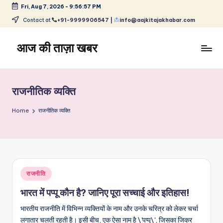
Fri, Aug 7, 2026
-
9:56:57 PM
Skip
Contact at
+91-9999906547 |
info@aajkitajakhabar.com
to
content
आज की ताज़ा खबर
भारत
के
ताज़ा
राजनीतिक व्यक्ति
समाचार
–
Home
राजनीतिक व्यक्ति
राजनीति,
मनोरंजन,
खेल,
व्यापार
और
Posted
राजनीति
विश्व
in
भारत में पप्पू कौन है? जानिए पूरा सच्चाई और इतिहास!
भारतीय राजनीति में विभिन्न व्यक्तियों के नाम और उनके चरित्र को लेकर चर्चा
लगातार चलती रहती है। इसी बीच, एक ऐसा नाम है \'पप्पू\', जिसका जिक्र