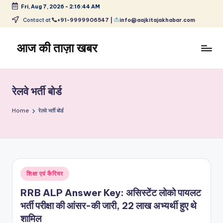
Fri, Aug 7, 2026
-
2:16:45 AM
Skip
Contact at
+91-9999906547 |
info@aajkitajakhabar.com
to
content
आज की ताज़ा खबर
भारत
के
ताज़ा
रेलवे भर्ती बोर्ड
समाचार
–
Home
रेलवे भर्ती बोर्ड
राजनीति,
मनोरंजन,
खेल,
व्यापार
और
Posted
शिक्षा एवं कैरियर
विश्व
in
RRB ALP Answer Key: असिस्टेंट लोको पायलट
भर्ती परीक्षा की आंसर-की जारी, 22 लाख अभ्यर्थी हुए थे
शामिल