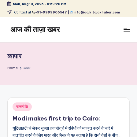
Mon, Aug 10, 2026
-
6:59:21 PM
Skip
Contact at
+91-9999906547 |
info@aajkitajakhabar.com
to
content
आज की ताज़ा खबर
भारत
के
ताज़ा
व्यापार
समाचार
–
Home
व्यापार
राजनीति,
मनोरंजन,
खेल,
व्यापार
और
Posted
राजनीति
विश्व
in
Modi makes first trip to Cairo:
यूटिलाइटी से लेकर सुरक्षा तक क्षेत्रों में संबंधों को मजबूत करने के बारे में
बातचीत करने के लिए भारत और मिस्र ने यह बताया है कि दोनों देशों के बीच…